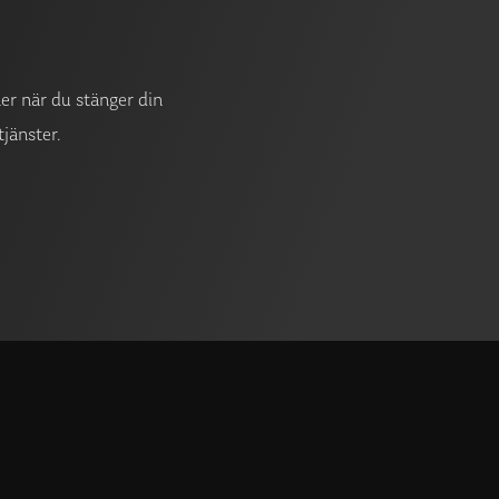
ner när du stänger din
jänster.