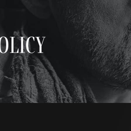
o
l
i
c
y