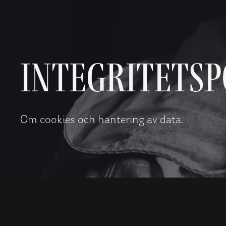
I
n
t
e
g
r
i
t
e
t
s
p
Om cookies och hantering av data.