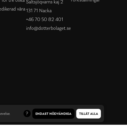
för tre olika
Saltsjöqvarns kaj 2
edikerad våra
131 71 Nacka
+46 70 50 82 401
info@dotterbolaget.se
evelse.
ENDAST NÖDVÄNDIGA
TILLÅT ALLA