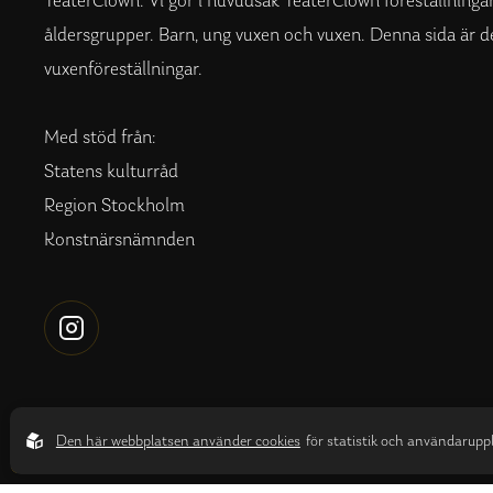
TeaterClown. Vi gör i huvudsak TeaterClown föreställningar 
åldersgrupper. Barn, ung vuxen och vuxen. Denna sida är d
vuxenföreställningar.
Med stöd från:
Statens kulturråd
Region Stockholm
Konstnärsnämnden
Integritetspolicy
Design by
Sphinxly
|
Easyweb CMS
Den här webbplatsen använder cookies
för statistik och användaruppl
Copyright © 2026 ClownJam. All rights reserved