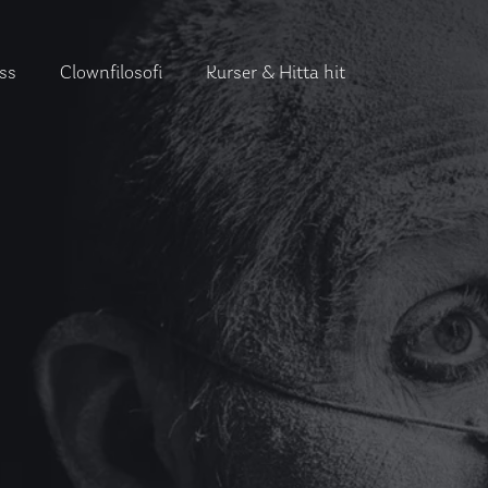
ss
Clownfilosofi
Kurser & Hitta hit